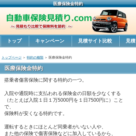
医療保険金特約
トップ
キャンペーン
見積サイト比較
見積
もりシミュレーション
トップページ
＞
特約の種類
＞
医療保険金特約
医療保険金特約
搭乗者傷害保険に関する特約の一つ。
入院や通院時に支払われる保険金の日額を少なくする
（たとえば入院１日１万5000円を１日7500円に）こと
で、
保険料が安くなる特約です。
運転するときにほとんど同乗者がいない人や、
また他の保険で傷害保険などに加入しているから、